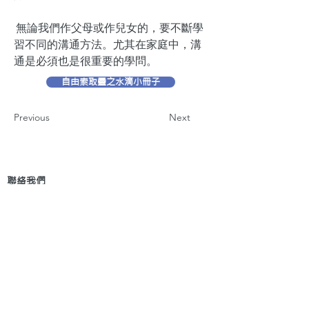
無論我們作父母或作兒女的，要不斷學
習不同的溝通方法。尤其在家庭中，溝
通是必須也是很重要的學問。
自由索取靈之水滴小冊子
Previous
Next
聯絡我們
地 址：香港新界葵芳貨櫃碼頭路71號，鍾意
恆勝中心1203室
辦公時間：星期一至五 早上9: 00 至下午5: 30 星
期六、日及公眾假期休息
電 話：(852)
2409-1233