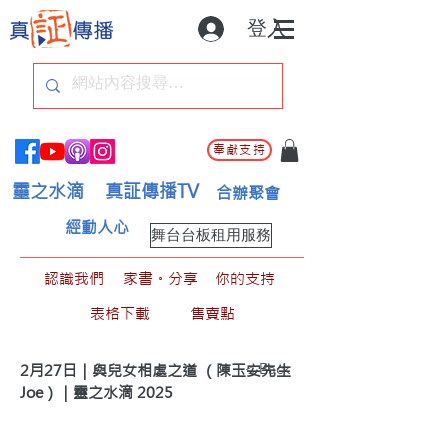
登入
奉獻支持
靈之水滴
真証傳播TV
合辦聚會
經動人心
舞台台板租用服務
認識我們
家書。分享
你的支持
表格下載
售賣點
< Back
2月27日｜與兒女相處之道 （陳玉安先生
Joe）｜靈之水滴 2025