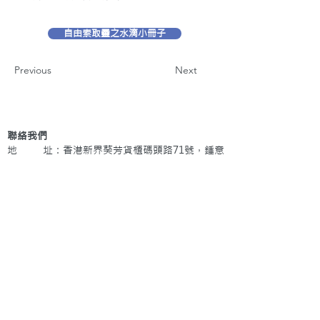
自由索取靈之水滴小冊子
Previous
Next
聯絡我們
地 址：香港新界葵芳貨櫃碼頭路71號，鍾意
恆勝中心1203室
辦公時間：星期一至五 早上9: 00 至下午5: 30 星
期六、日及公眾假期休息
電 話：(852)
2409-1233