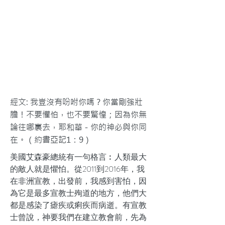
經文: 我豈沒有吩咐你嗎？你當剛強壯
膽！不要懼怕，也不要驚惶；因為你無
論往哪裏去，耶和華－你的神必與你同
在。（約書亞記1：9）
美國艾森豪總統有一句格言︰人類最大
的敵人就是懼怕。從2011到2016年，我
在非洲宣教，出發前，我感到害怕，因
為它是最多宣教士殉道的地方，他們大
都是感染了瘧疾或痢疾而病逝。有宣教
士曾說，神要我們在建立教會前，先為