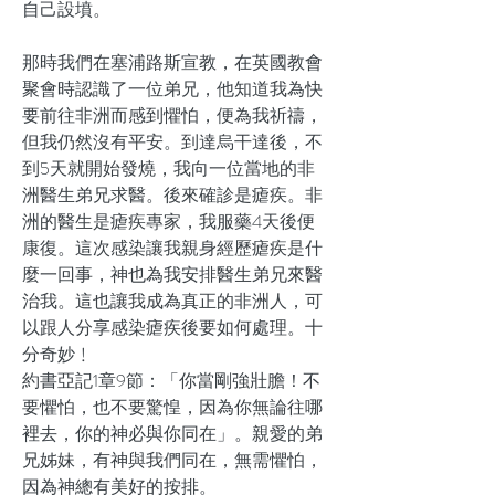
自己設墳。
那時我們在塞浦路斯宣教，在英國教會
聚會時認識了一位弟兄，他知道我為快
要前往非洲而感到懼怕，便為我祈禱，
但我仍然沒有平安。到達烏干達後，不
到5天就開始發燒，我向一位當地的非
洲醫生弟兄求醫。後來確診是瘧疾。非
洲的醫生是瘧疾專家，我服藥4天後便
康復。這次感染讓我親身經歷瘧疾是什
麼一回事，神也為我安排醫生弟兄來醫
治我。這也讓我成為真正的非洲人，可
以跟人分享感染瘧疾後要如何處理。十
分奇妙﹗
約書亞記1章9節：「你當剛強壯膽！不
要懼怕，也不要驚惶，因為你無論往哪
裡去，你的神必與你同在」。親愛的弟
兄姊妹，有神與我們同在，無需懼怕，
因為神總有美好的按排。