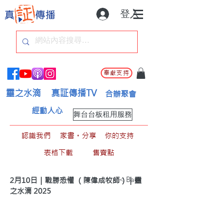
登入
奉獻支持
靈之水滴
真証傳播TV
合辦聚會
經動人心
舞台台板租用服務
認識我們
家書。分享
你的支持
表格下載
售賣點
< Back
2月10日｜戰勝恐懼 （陳偉成牧師）｜靈
之水滴 2025