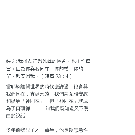
經文: 我雖然行過死蔭的幽谷，也不怕遭
害，因為你與我同在；你的杖，你的
竿，都安慰我。（詩篇 23：4）
當耶穌離開世界的時候應許過，祂會與
我們同在，直到永遠。我們常互相安慰
和提醒「神同在」，但「神同在」就成
為了口頭禪 —— 一句我們既知道又不明
白的說話。
多年前我兒子才一歲半，他長期患急性