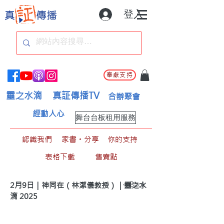
登入
奉獻支持
靈之水滴
真証傳播TV
合辦聚會
經動人心
舞台台板租用服務
認識我們
家書。分享
你的支持
表格下載
售賣點
< Back
2月9日｜神同在（林潔儀教授）｜靈之水
滴 2025