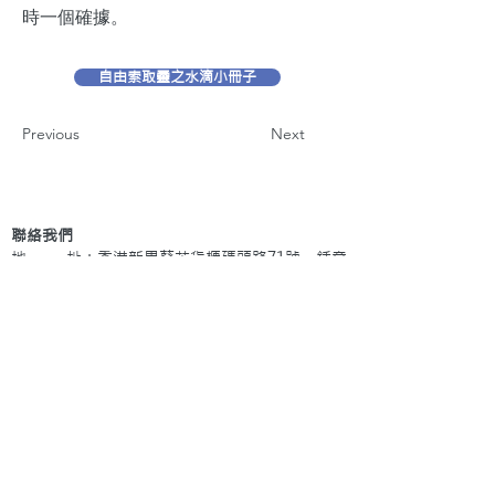
時一個確據。
自由索取靈之水滴小冊子
Previous
Next
聯絡我們
地 址：香港新界葵芳貨櫃碼頭路71號，鍾意
恆勝中心1203室
辦公時間：星期一至五 早上9: 00 至下午5: 30 星
期六、日及公眾假期休息
電 話：(852)
2409-1233