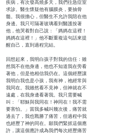
疾病，有次發高燒多天，我們往急症室
求診。醫生懷疑他有腦膜炎，要抽骨
髓。我很擔心，但醫生不允許我陪在他
身邊。我只可隔著玻璃看到醫護按著
他，他哭着對自己說：「媽媽在這裡！
媽媽在這裡！」他不斷重複這句話來提
醒自己，直到過程完結。
回想起來，我明白孩子對我的信任：雖
然我不在他身邊，他也不知道我在旁看
著他，但是他相信我仍在。這個經歷讓
我明白我也是小孩，我有神，祂經常與
我同在。我雖然看不見神，但神就在不
遠處，在我身邊看著我。我只需要喊
叫：「耶穌與我同在！神同在！我不需
要害怕。」當我多喊叫幾次後，痛苦就
過去了，我也戰勝了痛苦，但過程中我
也經歷了神的同在。願我們緊抓這個應
許，讓這個應許成為我們每次經歷痛苦