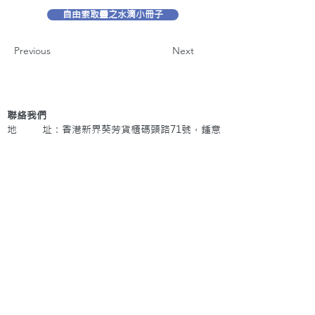
自由索取靈之水滴小冊子
Previous
Next
聯絡我們
地 址：香港新界葵芳貨櫃碼頭路71號，鍾意
恆勝中心1203室
辦公時間：星期一至五 早上9: 00 至下午5: 30 星
期六、日及公眾假期休息
電 話：(852)
2409-1233
提交