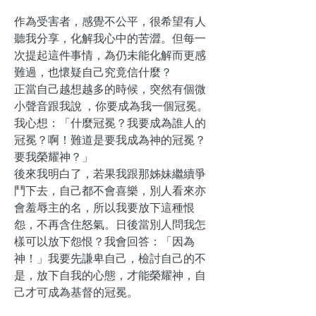
作為受害者，感覺不公平，很希望有人
聽我分享，化解我心中的苦澀。但每一
次提起這件事情，為仍未能化解而更感
難過，也懷疑自己究竟信什麼？
正當自己越想越多的時候，突然有個微
小聲音跟我說 ，你要成為我一個冠冕。
我心想：「什麼冠冕？我要成為誰人的
冠冕？啊！難道是要我成為神的冠冕？
要我榮耀神？」
後來我明白了，若果我跟那姊妹繼續爭
鬥下去，自己都不會喜樂，別人看來亦
會羞辱主的名，所以我要放下這種恨
怨，不再含住怒氣。日後當別人問我怎
樣可以放下怨恨？我會回答：「因為
神！」我要先謙卑自己，檢討自己的不
是，放下自我的心態，才能榮耀神，自
己才可成為基督的冠冕。