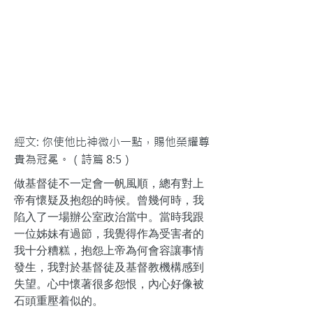
經文: 你使他比神微小一點，賜他榮耀尊
貴為冠冕。（詩篇 8:5）
做基督徒不一定會一帆風順，總有對上
帝有懷疑及抱怨的時候。曾幾何時，我
陷入了一場辦公室政治當中。當時我跟
一位姊妹有過節，我覺得作為受害者的
我十分糟糕，抱怨上帝為何會容讓事情
發生，我對於基督徒及基督教機構感到
失望。心中懷著很多怨恨，內心好像被
石頭重壓着似的。