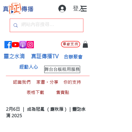
登入
奉獻支持
靈之水滴
真証傳播TV
合辦聚會
經動人心
舞台台板租用服務
認識我們
家書。分享
你的支持
表格下載
售賣點
< Back
2月6日 ｜ 成為冠冕 （龐秋雁）｜靈之水
滴 2025