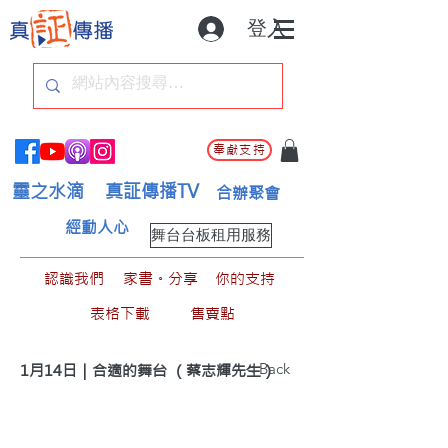
登入
奉獻支持
靈之水滴
真証傳播TV
合辦聚會
經動人心
舞台台板租用服務
認識我們
家書。分享
你的支持
表格下載
售賣點
< Back
1月14日｜合適的舞台 （蔡志輝先生）