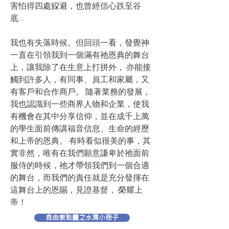
害怕得四處躱避，也曾經信心跌至谷
底...
我也有失落時候。但回頭一看，發覺神
一直在引領我到一個滿有祂恩典的舞台
上，讓我除了在生意上打拼外， 亦能接
觸到許多人，有同事、員工和家屬，又
有客戶和合作商戶。 隨著業務的發展，
我也認識到一些商界人物和企業，使我
有機會在其中分享信仰，並在成千上萬
的學生面前傳講福音信息、生命的經歷
和上帝的恩典。 有時看似很美的事，其
實非然，唯有在我們願意謙卑於祂面前
服侍的時候，祂才帶領我們到一個合適
的舞台，而我們的責任就是充分發揮在
這舞台上的恩賜，見證基督， 榮耀上
帝！
自由索取靈之水滴小冊子