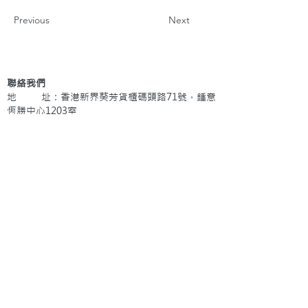
Previous
Next
聯絡我們
地 址：香港新界葵芳貨櫃碼頭路71號，鍾意
恆勝中心1203室
辦公時間：星期一至五 早上9: 00 至下午5: 30 星
期六、日及公眾假期休息
電 話：(852)
2409-1233
提交