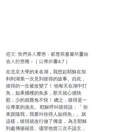
經文: 我們各人蒙恩，都是照基督所量給
各人的恩賜。（以弗所書4:7）
在北京大學的未名湖，我想起耶穌在加
利利湖第一次見到彼得的故事。自此，
彼得的一生被改變了！ 他每天在湖中打
魚，如果捕穫的魚多，那天就心感快
慰，少的就難免不快！ 總之，彼得是一
位專業的漁夫。 耶穌呼叫彼得說：「 你
來跟隨我，我要叫你得人如得魚」。就
這樣，彼得就改行做了傳道， 為主耶穌
到處傳揚福音。儘管他曾三次不認主，