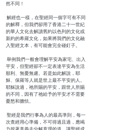
然不同！
解經也一樣，在聖經同一個字可有不同
的解釋，但我們卻用了香港二十一世紀
的華人文化去解讀舊約以色列的文化或
新約的希羅文化，如果將我們的文化融
入聖經文本，有可能會完全碰釘子。
舉例我們一般會理解平安為家宅、出入
平安，但聖經卻不一定表達平安為生活
順利、無憂無慮。若是如此解說，耶
穌、保羅等人就是世上最不平安的人。
耶穌說過，祂所賜的平安，跟世人所賜
的不同，因有了祂給予的平安才不需要
憂愁和膽怯。
聖經是我們行事為人的最高準則，每一
次查經用心準備，不可得過且過，應竭
力按著真義去分解真理的道，讓聖經成