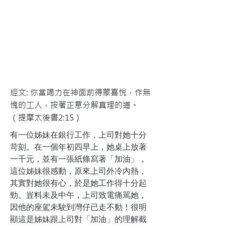
經文: 你當竭力在神面前得蒙喜悅，作無
愧的工人，按著正意分解真理的道。
（提摩太後書2:15）
有一位姊妹在銀行工作，上司對她十分
苛刻。在一個年初四早上，她桌上放著
一千元，並有一張紙條寫著「加油」，
這位姊妹很感動，原來上司外冷內熱，
其實對她很有心，於是她工作得十分起
勁。豈料未及中午，上司致電痛駡她，
因他的座駕未駛到灣仔已走不動！很明
顯這是姊妹跟上司對「加油」的理解截