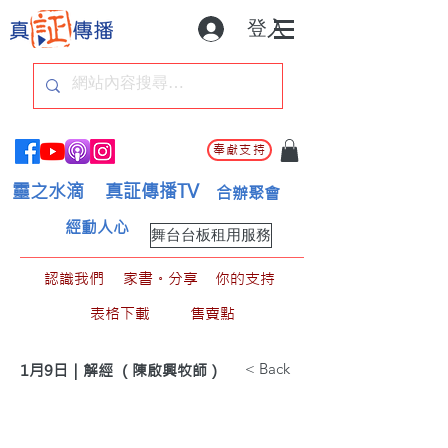
登入
奉獻支持
靈之水滴
真証傳播TV
合辦聚會
經動人心
舞台台板租用服務
認識我們
家書。分享
你的支持
表格下載
售賣點
< Back
1月9日｜解經 （陳啟興牧師）