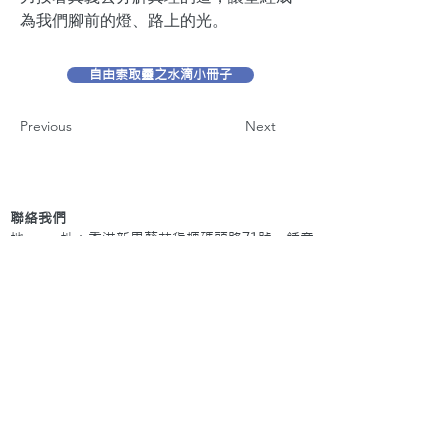
為我們腳前的燈、路上的光。
自由索取靈之水滴小冊子
Previous
Next
聯絡我們
地 址：香港新界葵芳貨櫃碼頭路71號，鍾意
恆勝中心1203室
辦公時間：星期一至五 早上9: 00 至下午5: 30 星
期六、日及公眾假期休息
電 話：(852)
2409-1233