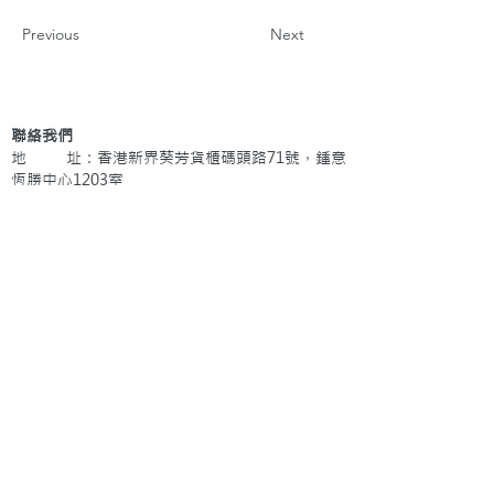
Previous
Next
聯絡我們
地 址：香港新界葵芳貨櫃碼頭路71號，鍾意
恆勝中心1203室
辦公時間：星期一至五 早上9: 00 至下午5: 30 星
期六、日及公眾假期休息
電 話：(852)
2409-1233
提交