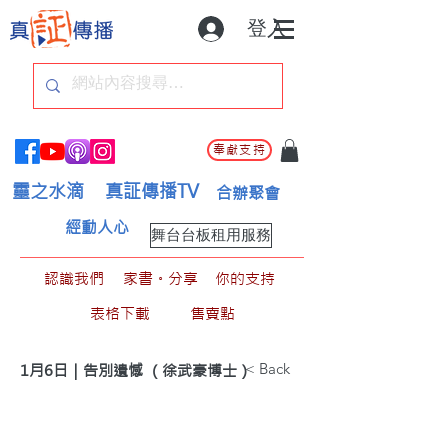
登入
奉獻支持
靈之水滴
真証傳播TV
合辦聚會
經動人心
舞台台板租用服務
認識我們
家書。分享
你的支持
表格下載
售賣點
< Back
1月6日｜告別遺憾 （徐武豪博士）