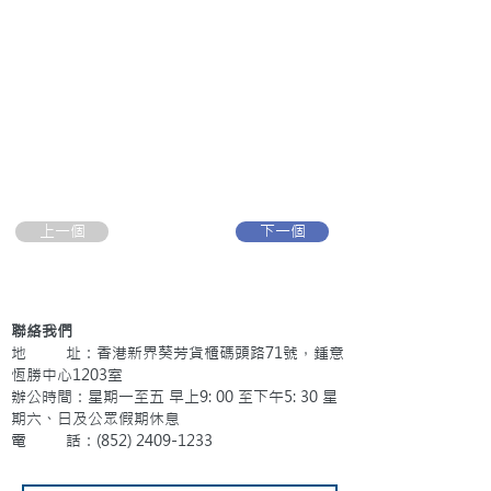
上一個
下一個
聯絡我們
地 址：香港新界葵芳貨櫃碼頭路71號，鍾意
恆勝中心1203室
辦公時間：星期一至五 早上9: 00 至下午5: 30 星
期六、日及公眾假期休息
電 話：(852)
2409-1233