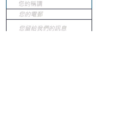
提交
訂閱電子報
：
請電郵至
或填寫訂閱電郵
info@gnci.org.hk
>
Copyright © 2021 GoodNews
Communication International Ltd 真証傳