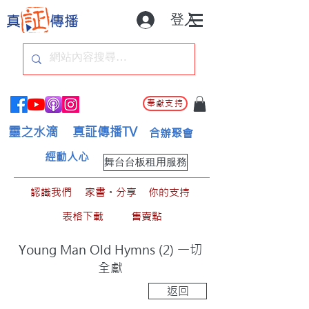
登入
奉獻支持
靈之水滴
真証傳播TV
合辦聚會
經動人心
舞台台板租用服務
認識我們
家書。分享
你的支持
表格下載
售賣點
Young Man Old Hymns (2) 一切
全獻
返回