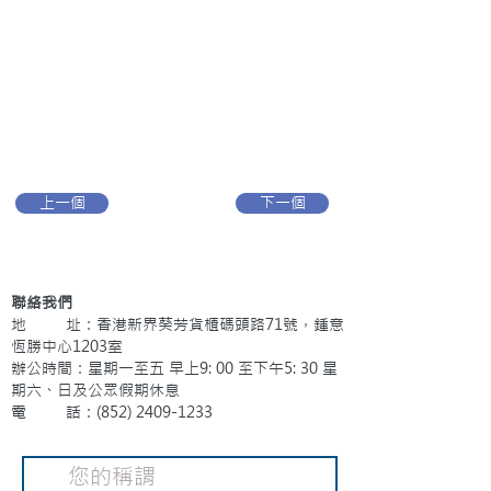
上一個
下一個
聯絡我們
地 址：香港新界葵芳貨櫃碼頭路71號，鍾意
恆勝中心1203室
辦公時間：星期一至五 早上9: 00 至下午5: 30 星
期六、日及公眾假期休息
電 話：(852)
2409-1233