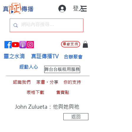
登入
奉獻支持
靈之水滴
真証傳播TV
合辦聚會
經動人心
舞台台板租用服務
認識我們
家書。分享
你的支持
表格下載
售賣點
John Zulueta：他與她與祂
返回