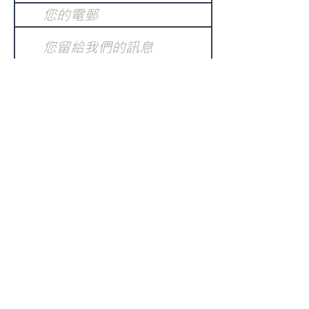
提交
訂閱電子報
：
請電郵至
或填寫訂閱電郵
info@gnci.org.hk
>
Copyright © 2021 GoodNews
Communication International Ltd 真証傳
播. All Rights Reserved