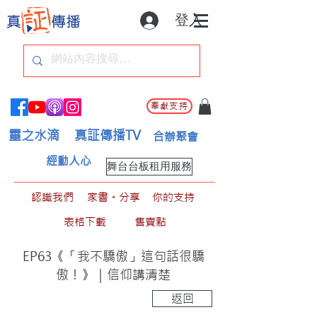
登入
奉獻支持
靈之水滴
真証傳播TV
合辦聚會
經動人心
舞台台板租用服務
認識我們
家書。分享
你的支持
表格下載
售賣點
EP63《「我不驕傲」這句話很驕
傲！》｜信仰講清楚
返回