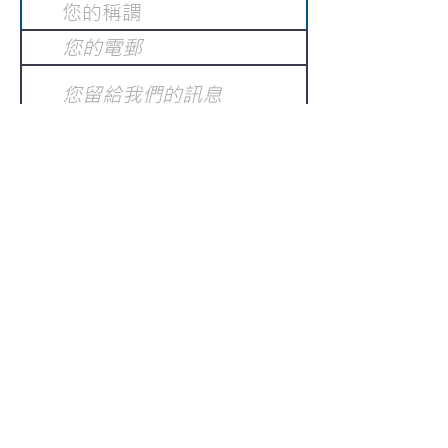
提交
訂閱電子報
：
請電郵至
或填寫訂閱電郵
info@gnci.org.hk
>
Copyright © 2021 GoodNews
Communication International Ltd 真証傳