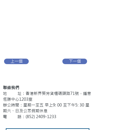
上一個
下一個
聯絡我們
地 址：香港新界葵芳貨櫃碼頭路71號，鍾意
恆勝中心1203室
辦公時間：星期一至五 早上9: 00 至下午5: 30 星
期六、日及公眾假期休息
電 話：(852)
2409-1233