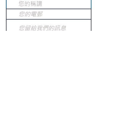
提交
訂閱電子報
：
請電郵至
或填寫訂閱電郵
info@gnci.org.hk
>
Copyright © 2021 GoodNews
Communication International Ltd 真証傳