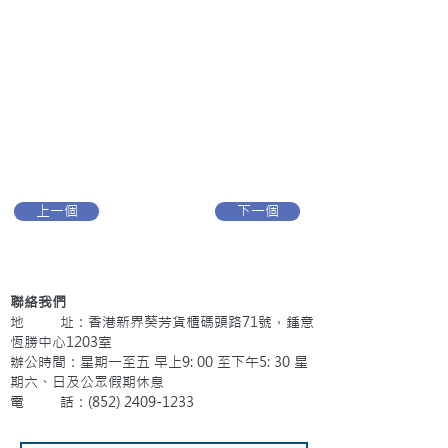
上一個
下一個
聯絡我們
地 址：香港新界葵芳貨櫃碼頭路71號，鍾意
恆勝中心1203室
辦公時間：星期一至五 早上9: 00 至下午5: 30 星
期六、日及公眾假期休息
電 話：(852)
2409-1233