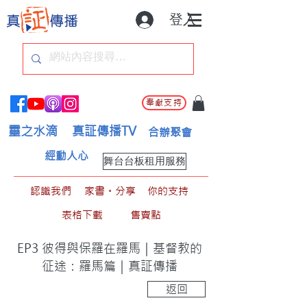
登入
奉獻支持
靈之水滴
真証傳播TV
合辦聚會
經動人心
舞台台板租用服務
認識我們
家書。分享
你的支持
表格下載
售賣點
EP3 彼得與保羅在羅馬｜基督教的
征途：羅馬篇｜真証傳播
返回