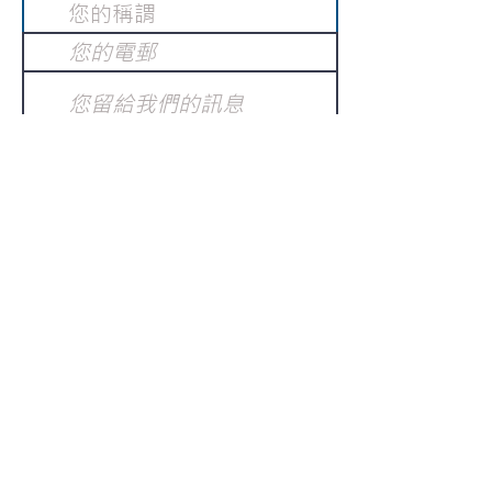
提交
訂閱電子報
：
請電郵至
或填寫訂閱電郵
info@gnci.org.hk
>
Copyright © 2021 GoodNews
Communication International Ltd 真証傳