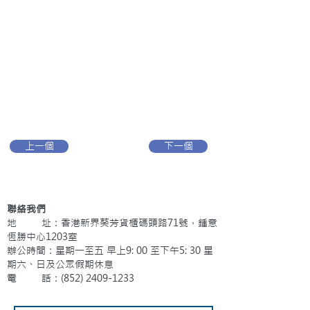
上一個
下一個
聯絡我們
地 址：香港新界葵芳貨櫃碼頭路71號，鍾意
恆勝中心1203室
辦公時間：星期一至五 早上9: 00 至下午5: 30 星
期六、日及公眾假期休息
電 話：(852)
2409-1233