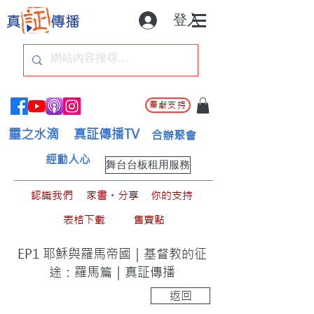
登入
奉獻支持
靈之水滴
真証傳播TV
合辦聚會
經動人心
舞台台板租用服務
認識我們
家書。分享
你的支持
表格下載
售賣點
EP1 耶穌與羅馬帝國｜基督教的征
途：羅馬篇｜真証傳播
返回