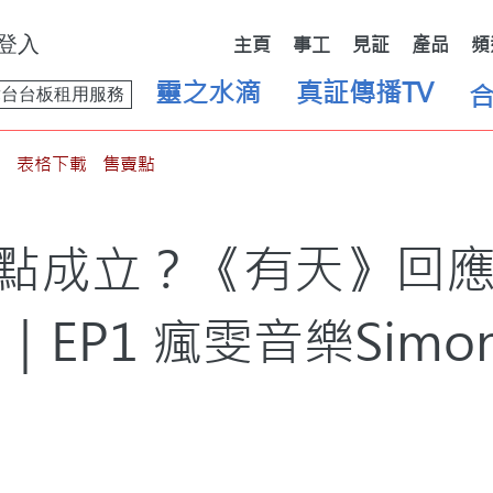
登入
主頁
事工
見証
產品
頻
靈之水滴
真証傳播TV
舞台台板租用服務
表格下載
售賣點
uel點成立？《有天》回
｜EP1 瘋雯音樂SimonG