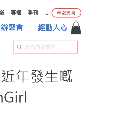
道
專欄
季刊
...
奉獻支持
合辦聚會
經動人心
應近年發生嘅
irl