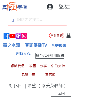
登入
奉獻支持
靈之水滴
真証傳播TV
合辦聚會
經動人心
舞台台板租用服務
認識我們
家書。分享
你的支持
表格下載
售賣點
9月5日 ｜希望 （梁美英牧師）
返回