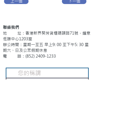
上一個
下一個
聯絡我們
地 址：香港新界葵芳貨櫃碼頭路71號，鍾意
恆勝中心1203室
辦公時間：星期一至五 早上9: 00 至下午5: 30 星
期六、日及公眾假期休息
電 話：(852)
2409-1233
提交