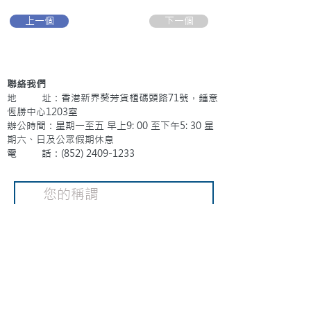
上一個
下一個
聯絡我們
地 址：香港新界葵芳貨櫃碼頭路71號，鍾意
恆勝中心1203室
辦公時間：星期一至五 早上9: 00 至下午5: 30 星
期六、日及公眾假期休息
電 話：(852)
2409-1233
提交