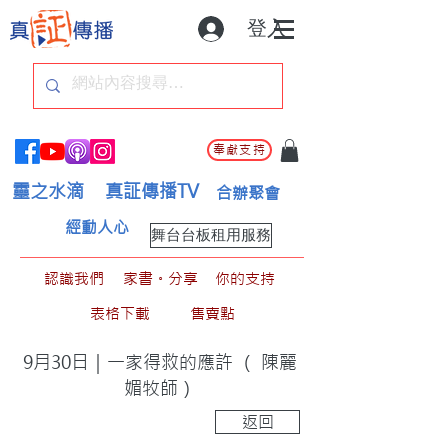
登入
奉獻支持
靈之水滴
真証傳播TV
合辦聚會
經動人心
舞台台板租用服務
認識我們
家書。分享
你的支持
表格下載
售賣點
9月30日｜一家得救的應許 （ 陳麗
媚牧師）
返回