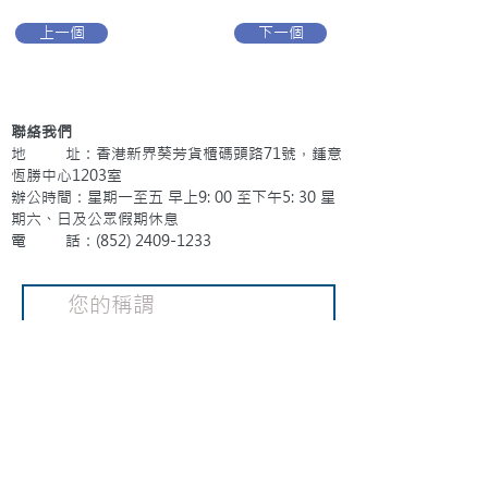
上一個
下一個
聯絡我們
地 址：香港新界葵芳貨櫃碼頭路71號，鍾意
恆勝中心1203室
辦公時間：星期一至五 早上9: 00 至下午5: 30 星
期六、日及公眾假期休息
電 話：(852)
2409-1233
提交