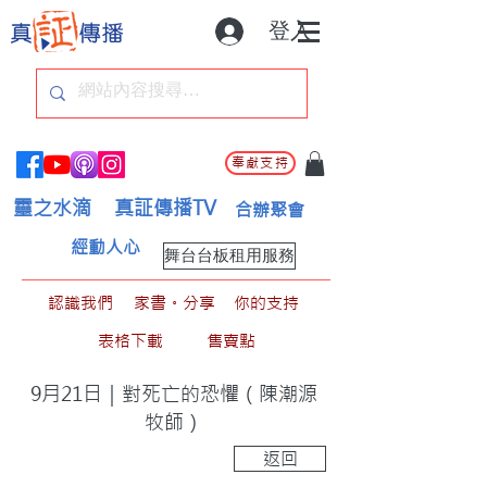
登入
奉獻支持
靈之水滴
真証傳播TV
合辦聚會
經動人心
舞台台板租用服務
認識我們
家書。分享
你的支持
表格下載
售賣點
9月21日｜對死亡的恐懼（陳潮源
牧師）
返回