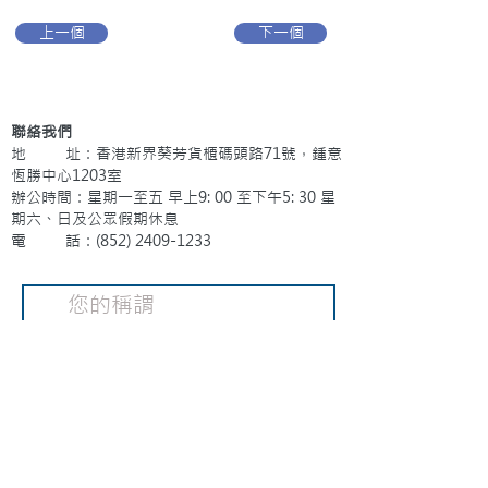
上一個
下一個
聯絡我們
地 址：香港新界葵芳貨櫃碼頭路71號，鍾意
恆勝中心1203室
辦公時間：星期一至五 早上9: 00 至下午5: 30 星
期六、日及公眾假期休息
電 話：(852)
2409-1233
提交