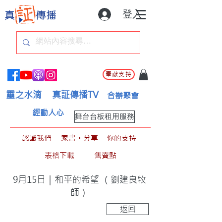
登入
奉獻支持
靈之水滴
真証傳播TV
合辦聚會
經動人心
舞台台板租用服務
認識我們
家書。分享
你的支持
表格下載
售賣點
9月15日｜和平的希望 （劉建良牧
師）
返回