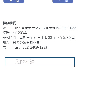
上一個
下一個
聯絡我們
地 址：香港新界葵芳貨櫃碼頭路71號，鍾意
恆勝中心1203室
辦公時間：星期一至五 早上9: 00 至下午5: 30 星
期六、日及公眾假期休息
電 話：(852)
2409-1233
提交