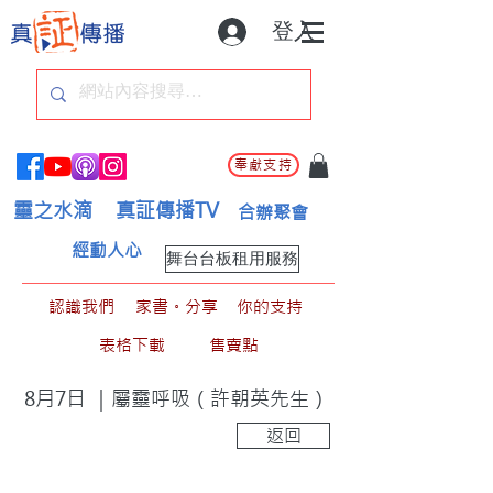
登入
奉獻支持
靈之水滴
真証傳播TV
合辦聚會
經動人心
舞台台板租用服務
認識我們
家書。分享
你的支持
表格下載
售賣點
8月7日 ｜屬靈呼吸（許朝英先生）
返回