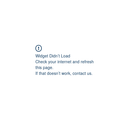
Widget Didn’t Load
Check your internet and refresh
this page.
If that doesn’t work, contact us.