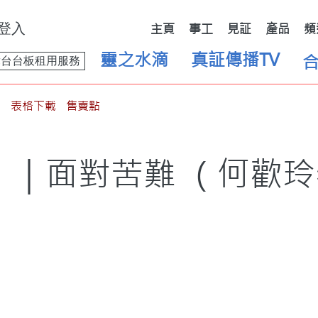
登入
主頁
事工
見証
產品
頻
靈之水滴
真証傳播TV
舞台台板租用服務
表格下載
售賣點
日 ｜面對苦難 （何歡