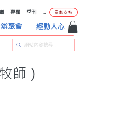
道
專欄
季刊
...
奉獻支持
合辦聚會
經動人心
玲牧師）