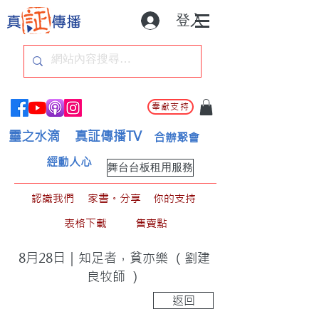
登入
奉獻支持
靈之水滴
真証傳播TV
合辦聚會
經動人心
舞台台板租用服務
認識我們
家書。分享
你的支持
表格下載
售賣點
8月28日｜知足者，貧亦樂 （劉建
良牧師 ）
返回