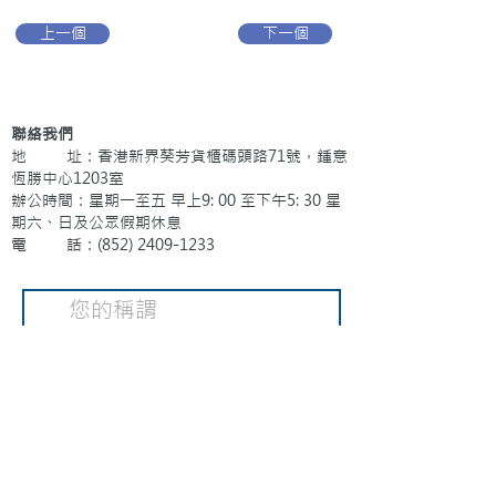
上一個
下一個
聯絡我們
地 址：香港新界葵芳貨櫃碼頭路71號，鍾意
恆勝中心1203室
辦公時間：星期一至五 早上9: 00 至下午5: 30 星
期六、日及公眾假期休息
電 話：(852)
2409-1233
提交