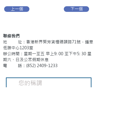
上一個
下一個
聯絡我們
地 址：香港新界葵芳貨櫃碼頭路71號，鍾意
恆勝中心1203室
辦公時間：星期一至五 早上9: 00 至下午5: 30 星
期六、日及公眾假期休息
電 話：(852)
2409-1233
提交