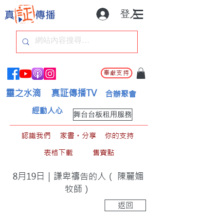
登入
奉獻支持
靈之水滴
真証傳播TV
合辦聚會
經動人心
舞台台板租用服務
認識我們
家書。分享
你的支持
表格下載
售賣點
8月19日｜謙卑禱告的人（ 陳麗媚
牧師）
返回