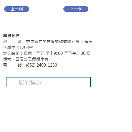
上一個
下一個
聯絡我們
地 址：香港新界葵芳貨櫃碼頭路71號，鍾意
恆勝中心1203室
辦公時間：星期一至五 早上9: 00 至下午5: 30 星
期六、日及公眾假期休息
電 話：(852)
2409-1233
提交