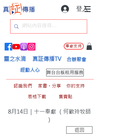
登入
奉獻支持
靈之水滴
真証傳播TV
合辦聚會
經動人心
舞台台板租用服務
認識我們
家書。分享
你的支持
表格下載
售賣點
8月14日｜十一奉獻 （何歡玲牧師
）
返回