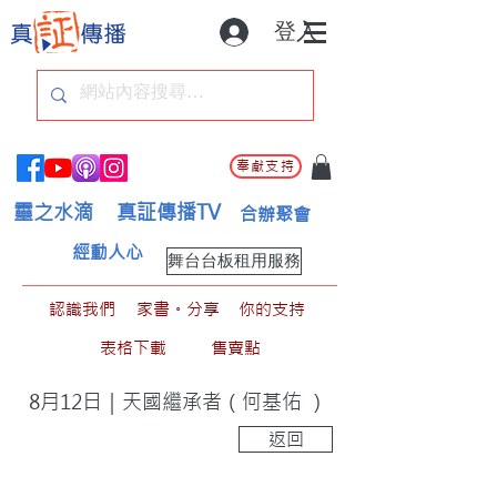
登入
奉獻支持
靈之水滴
真証傳播TV
合辦聚會
經動人心
舞台台板租用服務
認識我們
家書。分享
你的支持
表格下載
售賣點
8月12日｜天國繼承者（何基佑 ）
返回