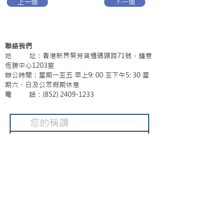
上一個
下一個
聯絡我們
地 址：香港新界葵芳貨櫃碼頭路71號，鍾意
恆勝中心1203室
辦公時間：星期一至五 早上9: 00 至下午5: 30 星
期六、日及公眾假期休息
電 話：(852)
2409-1233
提交