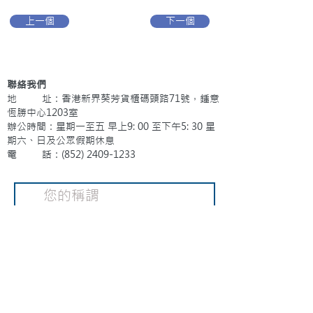
上一個
下一個
聯絡我們
地 址：香港新界葵芳貨櫃碼頭路71號，鍾意
恆勝中心1203室
辦公時間：星期一至五 早上9: 00 至下午5: 30 星
期六、日及公眾假期休息
電 話：(852)
2409-1233
提交