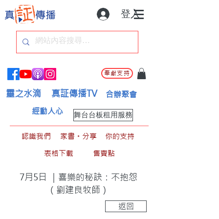
登入
奉獻支持
靈之水滴
真証傳播TV
合辦聚會
經動人心
舞台台板租用服務
認識我們
家書。分享
你的支持
表格下載
售賣點
7月5日 ｜喜樂的秘訣：不抱怨
（劉建良牧師）
返回