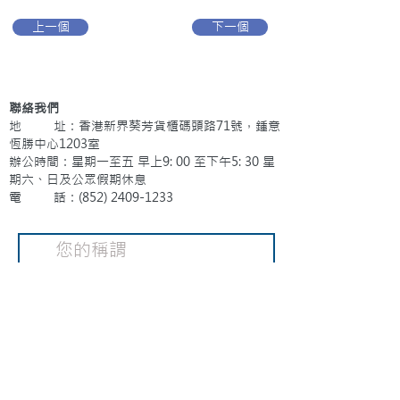
上一個
下一個
聯絡我們
地 址：香港新界葵芳貨櫃碼頭路71號，鍾意
恆勝中心1203室
辦公時間：星期一至五 早上9: 00 至下午5: 30 星
期六、日及公眾假期休息
電 話：(852)
2409-1233
提交