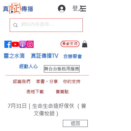
登入
奉獻支持
靈之水滴
真証傳播TV
合辦聚會
經動人心
舞台台板租用服務
認識我們
家書。分享
你的支持
表格下載
售賣點
7月31日｜生命生命這好傢伙 （曾
文偉牧師）
返回