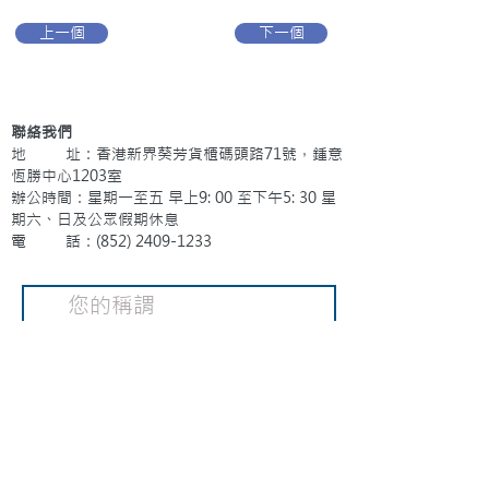
上一個
下一個
聯絡我們
地 址：香港新界葵芳貨櫃碼頭路71號，鍾意
恆勝中心1203室
辦公時間：星期一至五 早上9: 00 至下午5: 30 星
期六、日及公眾假期休息
電 話：(852)
2409-1233
提交