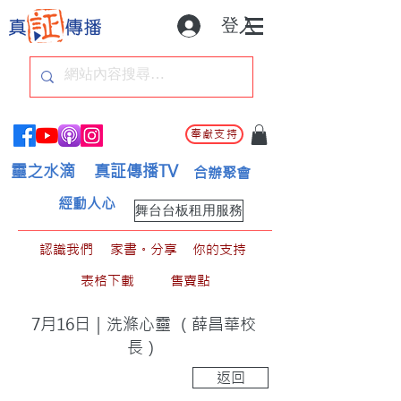
登入
奉獻支持
靈之水滴
真証傳播TV
合辦聚會
經動人心
舞台台板租用服務
認識我們
家書。分享
你的支持
表格下載
售賣點
7月16日｜洗滌心靈 （薛昌華校
長）
返回