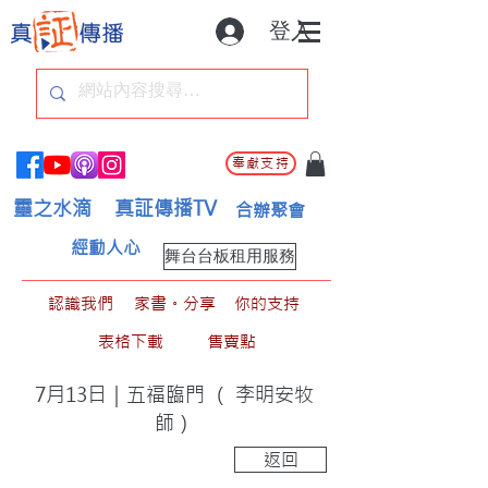
登入
奉獻支持
靈之水滴
真証傳播TV
合辦聚會
經動人心
舞台台板租用服務
認識我們
家書。分享
你的支持
表格下載
售賣點
7月13日｜五福臨門 （ 李明安牧
師）
返回