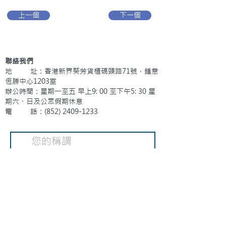
上一個
下一個
聯絡我們
地 址：香港新界葵芳貨櫃碼頭路71號，鍾意
恆勝中心1203室
辦公時間：星期一至五 早上9: 00 至下午5: 30 星
期六、日及公眾假期休息
電 話：(852)
2409-1233
提交