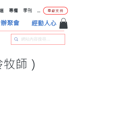
道
專欄
季刊
...
奉獻支持
合辦聚會
經動人心
玲牧師）