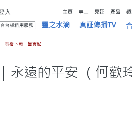
登入
主頁
事工
見証
產品
頻
靈之水滴
真証傳播TV
舞台台板租用服務
表格下載
售賣點
日｜永遠的平安 （何歡