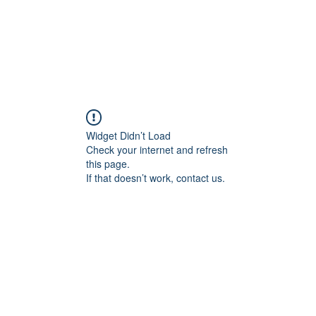
Widget Didn’t Load
Check your internet and refresh
this page.
If that doesn’t work, contact us.