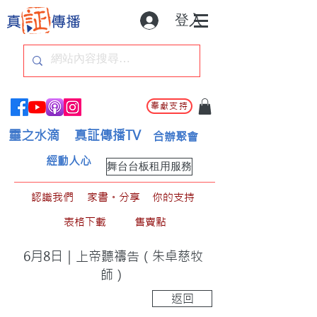
登入
奉獻支持
靈之水滴
真証傳播TV
合辦聚會
經動人心
舞台台板租用服務
認識我們
家書。分享
你的支持
表格下載
售賣點
6月8日｜上帝聽禱告（朱卓慈牧
師）
返回