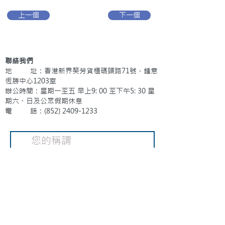
上一個
下一個
聯絡我們
地 址：香港新界葵芳貨櫃碼頭路71號，鍾意
恆勝中心1203室
辦公時間：星期一至五 早上9: 00 至下午5: 30 星
期六、日及公眾假期休息
電 話：(852)
2409-1233
提交