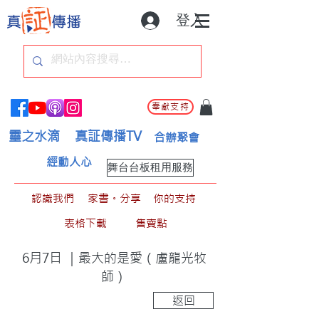
登入
奉獻支持
靈之水滴
真証傳播TV
合辦聚會
經動人心
舞台台板租用服務
認識我們
家書。分享
你的支持
表格下載
售賣點
6月7日 ｜最大的是愛（盧龍光牧
師）
返回