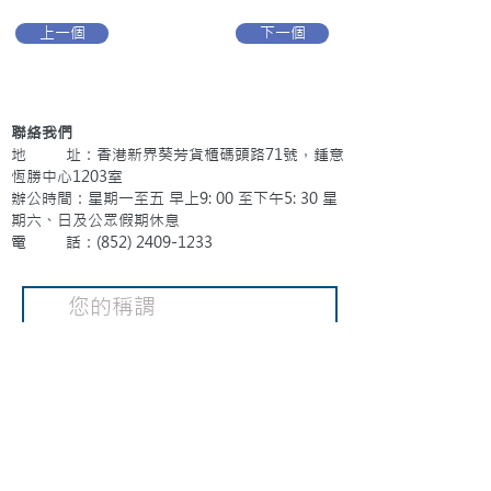
上一個
下一個
聯絡我們
地 址：香港新界葵芳貨櫃碼頭路71號，鍾意
恆勝中心1203室
辦公時間：星期一至五 早上9: 00 至下午5: 30 星
期六、日及公眾假期休息
電 話：(852)
2409-1233
提交