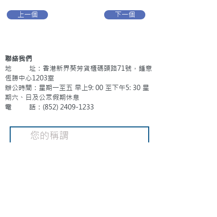
上一個
下一個
聯絡我們
地 址：香港新界葵芳貨櫃碼頭路71號，鍾意
恆勝中心1203室
辦公時間：星期一至五 早上9: 00 至下午5: 30 星
期六、日及公眾假期休息
電 話：(852)
2409-1233
提交