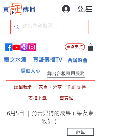
登入
奉獻支持
靈之水滴
真証傳播TV
合辦聚會
經動人心
舞台台板租用服務
認識我們
家書。分享
你的支持
表格下載
售賣點
6月5日 ｜勞苦只得的成果（梁友東
牧師）
返回