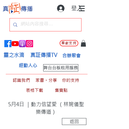
登入
奉獻支持
靈之水滴
真証傳播TV
合辦聚會
經動人心
舞台台板租用服務
認識我們
家書。分享
你的支持
表格下載
售賣點
5月4日 ｜動力信望愛 （林婉儀聖
樂傳道）
返回