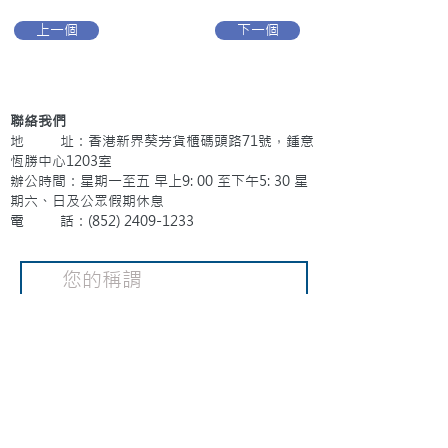
上一個
下一個
聯絡我們
地 址：香港新界葵芳貨櫃碼頭路71號，鍾意
恆勝中心1203室
辦公時間：星期一至五 早上9: 00 至下午5: 30 星
期六、日及公眾假期休息
電 話：(852)
2409-1233
提交