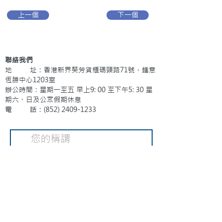
上一個
下一個
聯絡我們
地 址：香港新界葵芳貨櫃碼頭路71號，鍾意
恆勝中心1203室
辦公時間：星期一至五 早上9: 00 至下午5: 30 星
期六、日及公眾假期休息
電 話：(852)
2409-1233
提交