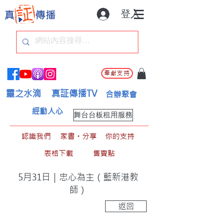
登入
奉獻支持
靈之水滴
真証傳播TV
合辦聚會
經動人心
舞台台板租用服務
認識我們
家書。分享
你的支持
表格下載
售賣點
5月31日｜忠心為主（藍新港教
師）
返回