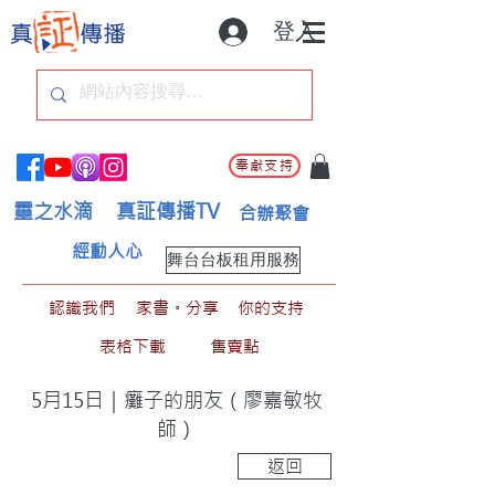
登入
奉獻支持
靈之水滴
真証傳播TV
合辦聚會
經動人心
舞台台板租用服務
認識我們
家書。分享
你的支持
表格下載
售賣點
5月15日｜癱子的朋友（廖嘉敏牧
師）
返回