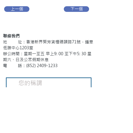
上一個
下一個
聯絡我們
地 址：香港新界葵芳貨櫃碼頭路71號，鍾意
恆勝中心1203室
辦公時間：星期一至五 早上9: 00 至下午5: 30 星
期六、日及公眾假期休息
電 話：(852)
2409-1233
提交