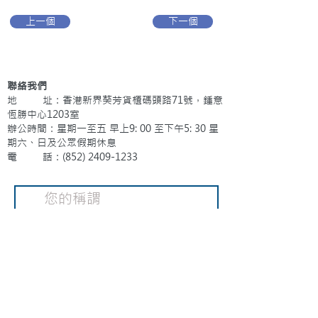
上一個
下一個
聯絡我們
地 址：香港新界葵芳貨櫃碼頭路71號，鍾意
恆勝中心1203室
辦公時間：星期一至五 早上9: 00 至下午5: 30 星
期六、日及公眾假期休息
電 話：(852)
2409-1233
提交