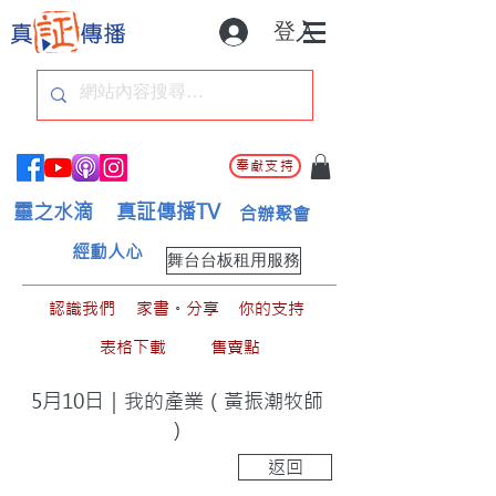
登入
奉獻支持
靈之水滴
真証傳播TV
合辦聚會
經動人心
舞台台板租用服務
認識我們
家書。分享
你的支持
表格下載
售賣點
5月10日｜我的產業（黃振潮牧師
）
返回