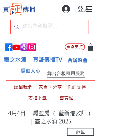
登入
奉獻支持
靈之水滴
真証傳播TV
合辦聚會
經動人心
舞台台板租用服務
認識我們
家書。分享
你的支持
表格下載
售賣點
4月4日 ｜肩並肩 （ 藍新港教師）
｜靈之水滴 2025
返回