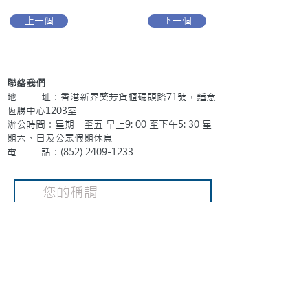
上一個
下一個
聯絡我們
地 址：香港新界葵芳貨櫃碼頭路71號，鍾意
恆勝中心1203室
辦公時間：星期一至五 早上9: 00 至下午5: 30 星
期六、日及公眾假期休息
電 話：(852)
2409-1233
提交