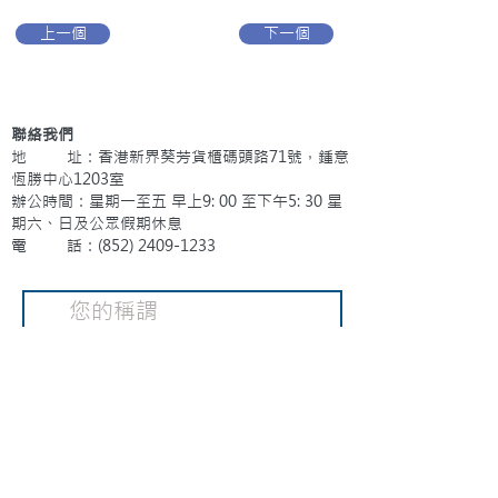
上一個
下一個
聯絡我們
地 址：香港新界葵芳貨櫃碼頭路71號，鍾意
恆勝中心1203室
辦公時間：星期一至五 早上9: 00 至下午5: 30 星
期六、日及公眾假期休息
電 話：(852)
2409-1233
提交