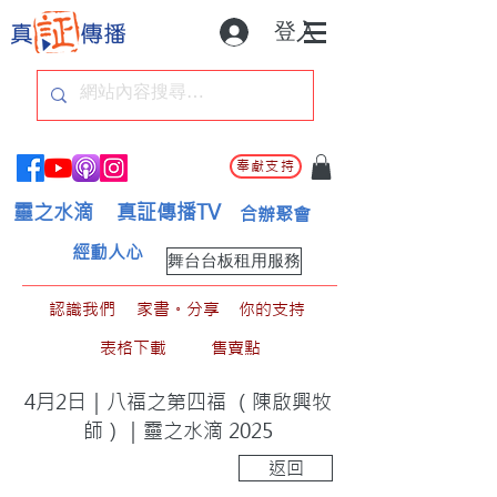
登入
奉獻支持
靈之水滴
真証傳播TV
合辦聚會
經動人心
舞台台板租用服務
認識我們
家書。分享
你的支持
表格下載
售賣點
4月2日｜八福之第四福 （陳啟興牧
師）｜靈之水滴 2025
返回