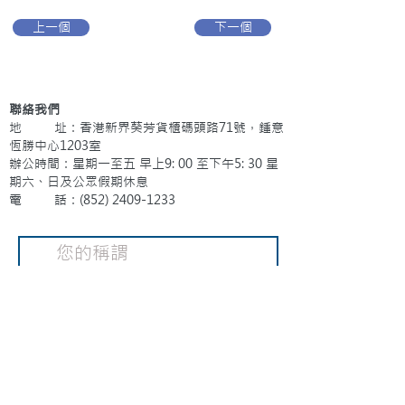
上一個
下一個
聯絡我們
地 址：香港新界葵芳貨櫃碼頭路71號，鍾意
恆勝中心1203室
辦公時間：星期一至五 早上9: 00 至下午5: 30 星
期六、日及公眾假期休息
電 話：(852)
2409-1233
提交