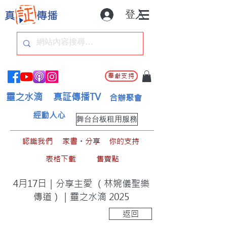
登入
奉獻支持
靈之水滴
真証傳播TV
合辦聚會
經動人心
舞台台板租用服務
認識我們
家書。分享
你的支持
表格下載
售賣點
4月17日｜分享主愛 （林婉儀聖樂
傳道）｜靈之水滴 2025
返回