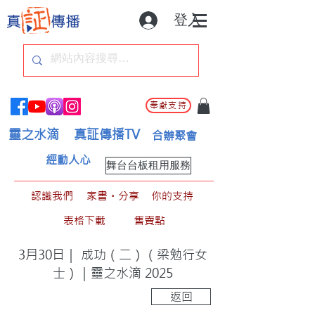
登入
奉獻支持
靈之水滴
真証傳播TV
合辦聚會
經動人心
舞台台板租用服務
認識我們
家書。分享
你的支持
表格下載
售賣點
3月30日｜ 成功（二）（梁勉行女
士）｜靈之水滴 2025
返回