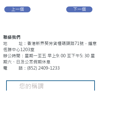
上一個
下一個
聯絡我們
地 址：香港新界葵芳貨櫃碼頭路71號，鍾意
恆勝中心1203室
辦公時間：星期一至五 早上9: 00 至下午5: 30 星
期六、日及公眾假期休息
電 話：(852)
2409-1233
提交