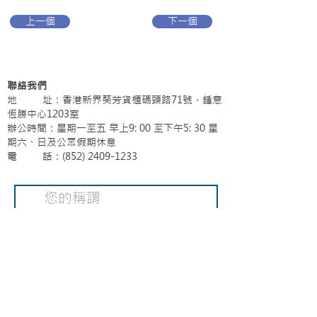
上一個
下一個
聯絡我們
地 址：香港新界葵芳貨櫃碼頭路71號，鍾意
恆勝中心1203室
辦公時間：星期一至五 早上9: 00 至下午5: 30 星
期六、日及公眾假期休息
電 話：(852)
2409-1233
提交