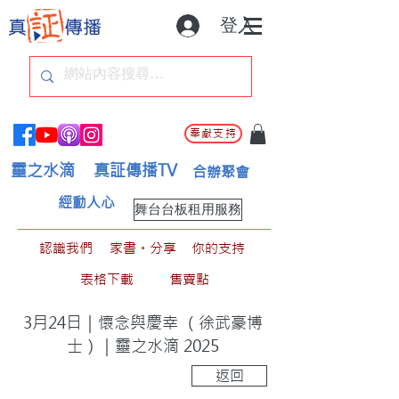
登入
奉獻支持
靈之水滴
真証傳播TV
合辦聚會
經動人心
舞台台板租用服務
認識我們
家書。分享
你的支持
表格下載
售賣點
3月24日｜懷念與慶幸 （徐武豪博
士）｜靈之水滴 2025
返回