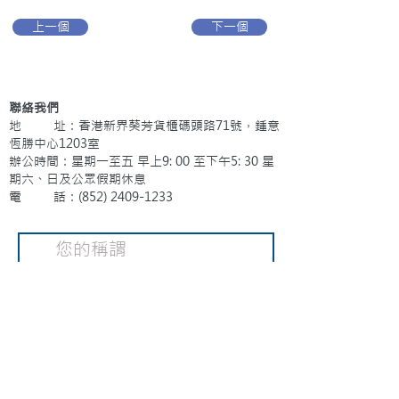
上一個
下一個
聯絡我們
地 址：香港新界葵芳貨櫃碼頭路71號，鍾意
恆勝中心1203室
辦公時間：星期一至五 早上9: 00 至下午5: 30 星
期六、日及公眾假期休息
電 話：(852)
2409-1233
提交