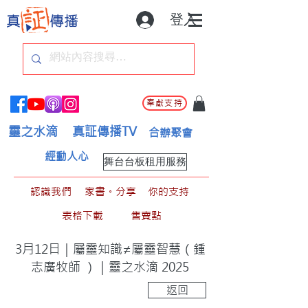
登入
奉獻支持
靈之水滴
真証傳播TV
合辦聚會
經動人心
舞台台板租用服務
認識我們
家書。分享
你的支持
表格下載
售賣點
3月12日｜屬靈知識≠屬靈智慧（鍾
志廣牧師 ）｜靈之水滴 2025
返回