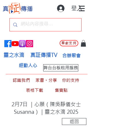
登入
奉獻支持
靈之水滴
真証傳播TV
合辦聚會
經動人心
舞台台板租用服務
認識我們
家書。分享
你的支持
表格下載
售賣點
2月7日 ｜心願（陳吳靜儀女士
Susanna）｜靈之水滴 2025
返回