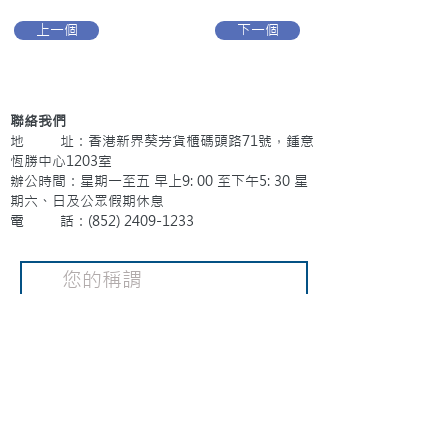
上一個
下一個
聯絡我們
地 址：香港新界葵芳貨櫃碼頭路71號，鍾意
恆勝中心1203室
辦公時間：星期一至五 早上9: 00 至下午5: 30 星
期六、日及公眾假期休息
電 話：(852)
2409-1233
提交