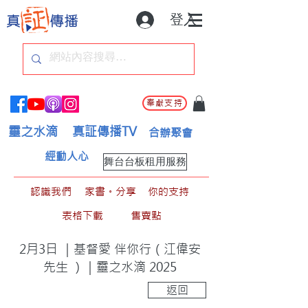
登入
奉獻支持
靈之水滴
真証傳播TV
合辦聚會
經動人心
舞台台板租用服務
認識我們
家書。分享
你的支持
表格下載
售賣點
2月3日 ｜基督愛 伴你行（江偉安
先生 ）｜靈之水滴 2025
返回