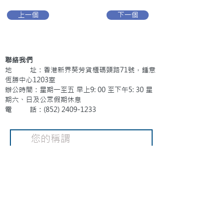
上一個
下一個
聯絡我們
地 址：香港新界葵芳貨櫃碼頭路71號，鍾意
恆勝中心1203室
辦公時間：星期一至五 早上9: 00 至下午5: 30 星
期六、日及公眾假期休息
電 話：(852)
2409-1233
提交