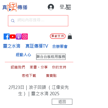
登入
奉獻支持
靈之水滴
真証傳播TV
合辦聚會
經動人心
舞台台板租用服務
認識我們
家書。分享
你的支持
表格下載
售賣點
2月23日｜浪子回頭 （江偉安先
生）｜靈之水滴 2025
返回