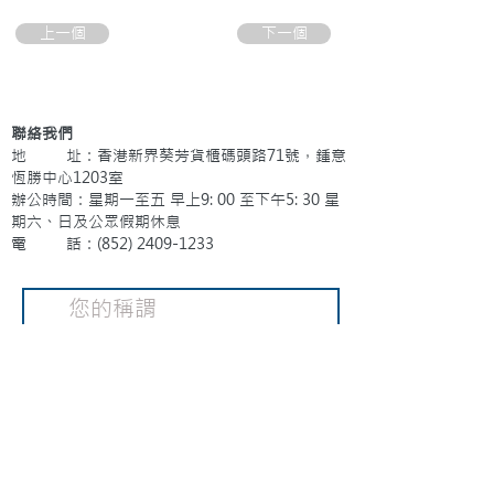
上一個
下一個
聯絡我們
地 址：香港新界葵芳貨櫃碼頭路71號，鍾意
恆勝中心1203室
辦公時間：星期一至五 早上9: 00 至下午5: 30 星
期六、日及公眾假期休息
電 話：(852)
2409-1233
提交