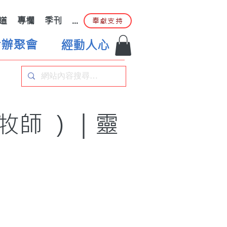
道
專欄
季刊
...
奉獻支持
合辦聚會
經動人心
牧師 ）｜靈