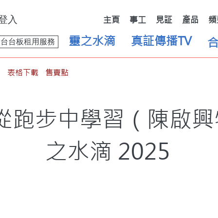
登入
主頁
事工
見証
產品
頻
靈之水滴
真証傳播TV
舞台台板租用服務
表格下載
售賣點
｜從跑步中學習（陳啟興
之水滴 2025