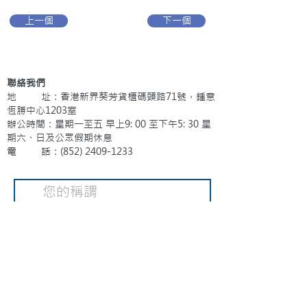
上一個
下一個
聯絡我們
地 址：香港新界葵芳貨櫃碼頭路71號，鍾意
恆勝中心1203室
辦公時間：星期一至五 早上9: 00 至下午5: 30 星
期六、日及公眾假期休息
電 話：(852)
2409-1233
提交