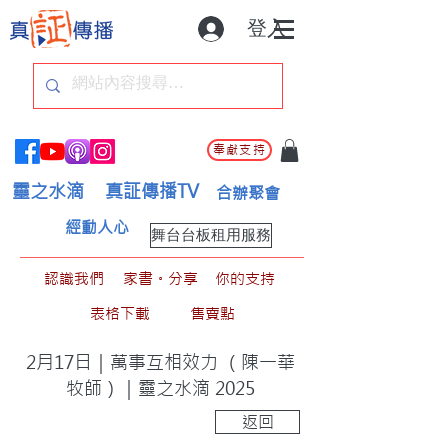
登入
奉獻支持
靈之水滴
真証傳播TV
合辦聚會
經動人心
舞台台板租用服務
認識我們
家書。分享
你的支持
表格下載
售賣點
2月17日｜萬事互相效力 （陳一華
牧師）｜靈之水滴 2025
返回