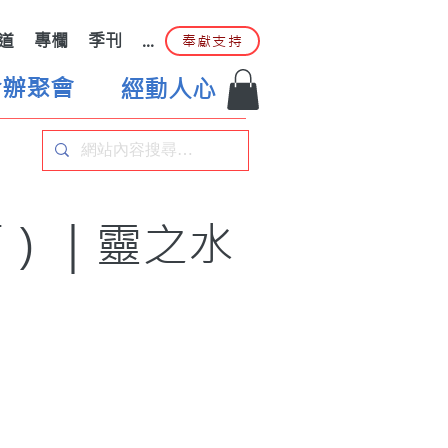
道
專欄
季刊
...
奉獻支持
合辦聚會
經動人心
師）｜靈之水