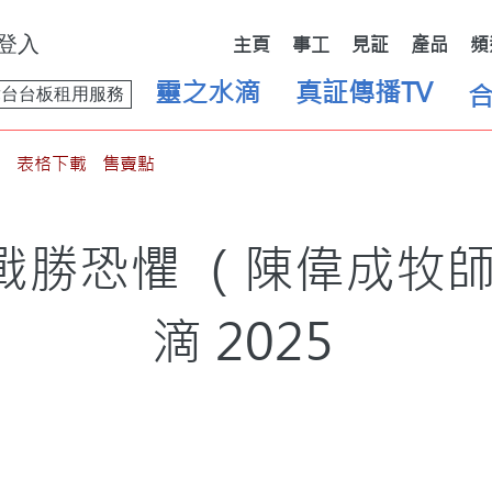
登入
主頁
事工
見証
產品
頻
靈之水滴
真証傳播TV
舞台台板租用服務
表格下載
售賣點
｜戰勝恐懼 （陳偉成牧
滴 2025