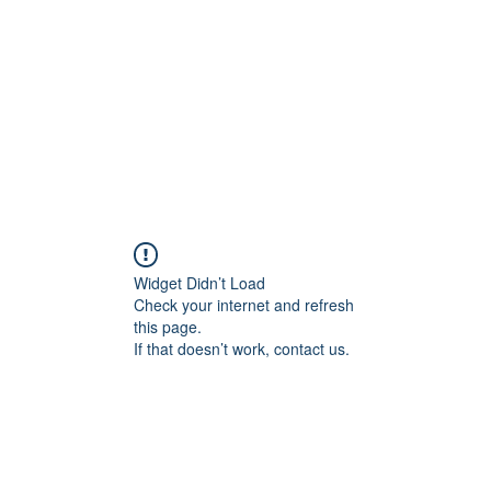
Widget Didn’t Load
Check your internet and refresh
this page.
If that doesn’t work, contact us.