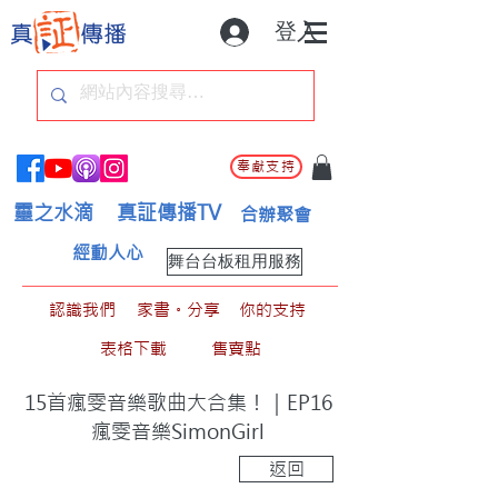
登入
奉獻支持
靈之水滴
真証傳播TV
合辦聚會
經動人心
舞台台板租用服務
認識我們
家書。分享
你的支持
表格下載
售賣點
15首瘋雯音樂歌曲大合集！｜EP16
瘋雯音樂SimonGirl
返回