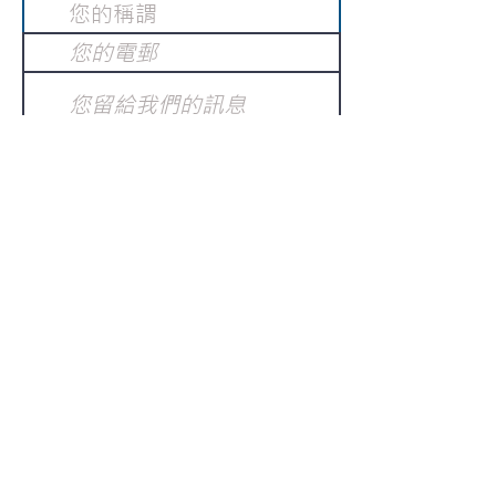
提交
訂閱電子報
：
請電郵至
或填寫訂閱電郵
info@gnci.org.hk
>
Copyright © 2021 GoodNews
Communication International Ltd 真証傳