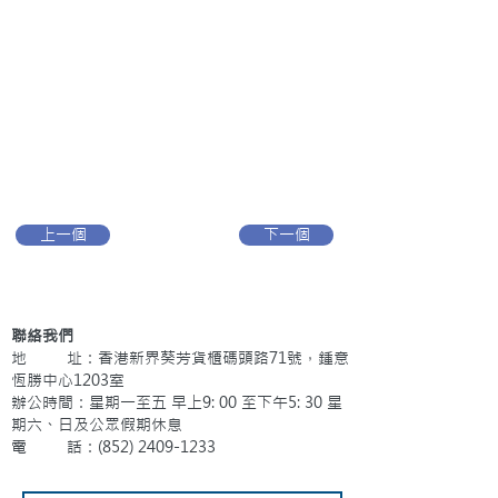
上一個
下一個
聯絡我們
地 址：香港新界葵芳貨櫃碼頭路71號，鍾意
恆勝中心1203室
辦公時間：星期一至五 早上9: 00 至下午5: 30 星
期六、日及公眾假期休息
電 話：(852)
2409-1233