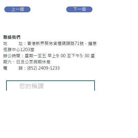
上一個
下一個
聯絡我們
地 址：香港新界葵芳貨櫃碼頭路71號，鍾意
恆勝中心1203室
辦公時間：星期一至五 早上9: 00 至下午5: 30 星
期六、日及公眾假期休息
電 話：(852)
2409-1233
提交