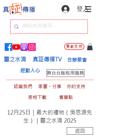
登入
奉獻支持
靈之水滴
真証傳播TV
合辦聚會
經動人心
舞台台板租用服務
認識我們
家書。分享
你的支持
表格下載
售賣點
12月25日｜最大的禮物（吳思源先
生）｜靈之水滴 2025
返回