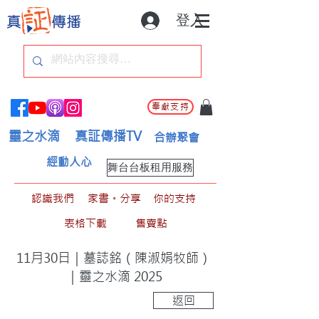
登入
奉獻支持
靈之水滴
真証傳播TV
合辦聚會
經動人心
舞台台板租用服務
認識我們
家書。分享
你的支持
表格下載
售賣點
11月30日｜墓誌銘（陳淑娟牧師）
｜靈之水滴 2025
返回