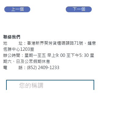
上一個
下一個
聯絡我們
地 址：香港新界葵芳貨櫃碼頭路71號，鍾意
恆勝中心1203室
辦公時間：星期一至五 早上9: 00 至下午5: 30 星
期六、日及公眾假期休息
電 話：(852)
2409-1233
提交